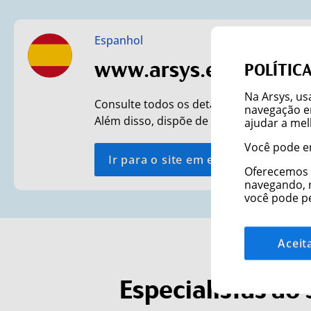
Espanhol
www.arsys.es
POLÍTICA
Na Arsys, us
Consulte todos os detalhes das nossas s
navegação em
Além disso, dispõe de suporte 24 horas 
ajudar a mel
Você pode e
Ir para o site em espanhol
Oferecemos a
navegando, re
você pode pe
Aceit
Especialistas ao 