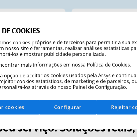
Inglês
www.ar
 DE COOKIES
amos cookies próprios e de terceiros para permitir a sua e
oluções em espanhol.
Encontre tod
 nosso site e ferramentas, realizar análises estatísticas p
por dia em espanhol.
serviços em i
horá-los e mostrar publicidade personalizada.
ncontrar mais informações em nossa
Política de Cookies
.
Ir para o
 opção de aceitar os cookies usados pela Arsys e continua
jeitar cookies estatísticos, de marketing e de parceiros, ou,
rsonalizá-los através do nosso
Painel de Configuração
.
ar
cookies
Configurar
Rejeitar
c
seu serviço. Soluções reais