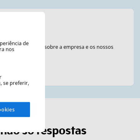
sys.net
xperiência de
as as informações sobre a empresa e os nossos
ara nos
nglês.
 site em inglês
r
 se preferir,
ookies
, não só respostas